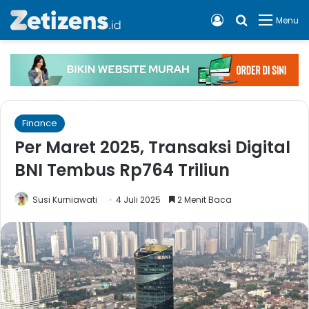
Log In
Cari apa, 
Menu
Finance
Per Maret 2025, Transaksi Digital
BNI Tembus Rp764 Triliun
Susi Kurniawati
4 Juli 2025
2 Menit Baca