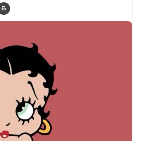
er
via Email
Print