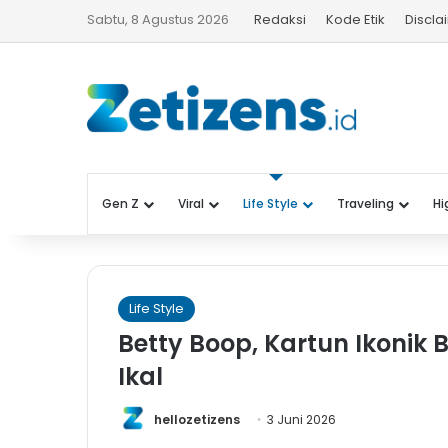
Sabtu, 8 Agustus 2026
Redaksi
Kode Etik
Discla
Gen Z
Viral
Life Style
Traveling
Hi
Life Style
Betty Boop, Kartun Ikoni
Ikal
hellozetizens
3 Juni 2026