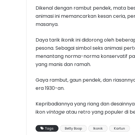
Dikenal dengan rambut pendek, mata bes
animasi ini memancarkan kesan ceria, pe
masanya.
Daya tarik ikonik ini didorong oleh beber
pesona. Sebagai simbol seks animasi pe
menantang norma-norma konservatif p
yang manis dan ramah.
Gaya rambut, gaun pendek, dan riasanny
era 1930-an.
Kepribadiannya yang riang dan desainnya 
ikon
vintage
atau retro yang populer di b
Tags
Betty Boop
Ikonik
Kartun