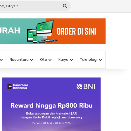
Cari
apa,
Guys?
Nusantara
Oto
Karya
Teknologi