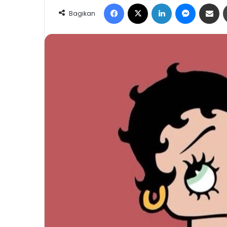
Facebook
X
LinkedIn
Messeng
Share 
Bagikan