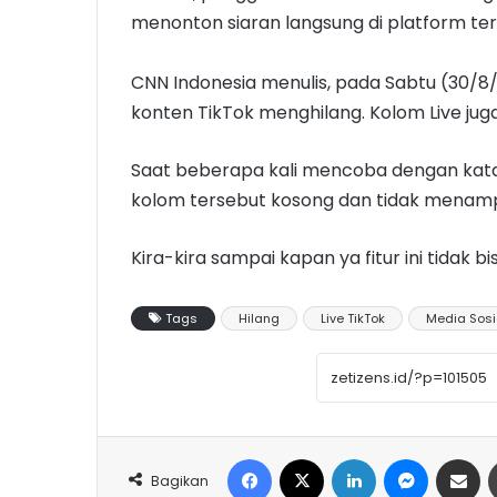
menonton siaran langsung di platform ter
CNN Indonesia menulis, pada Sabtu (30/8
konten TikTok menghilang. Kolom Live juga
Saat beberapa kali mencoba dengan kata
kolom tersebut kosong dan tidak menampil
Kira-kira sampai kapan ya fitur ini tidak b
Tags
Hilang
Live TikTok
Media Sosi
Facebook
X
LinkedIn
Messeng
Share 
Bagikan