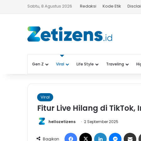
Sabtu, 8 Agustus 2026
Redaksi
Kode Etik
Discla
Gen Z
Viral
Life Style
Traveling
Hi
Viral
Fitur Live Hilang di TikTok,
hellozetizens
2 September 2025
Facebook
X
LinkedIn
Messeng
Share 
Bagikan