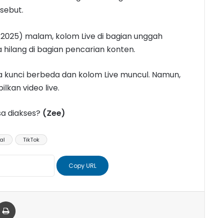
sebut.
/2025) malam, kolom Live di bagian unggah
 hilang di bagian pencarian konten.
 kunci berbeda dan kolom Live muncul. Namun,
kan video live.
isa diakses?
(Zee)
al
TikTok
Copy URL
er
via Email
Print