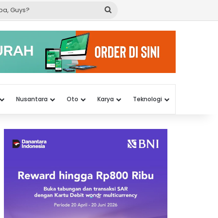
Cari
apa,
Guys?
Nusantara
Oto
Karya
Teknologi