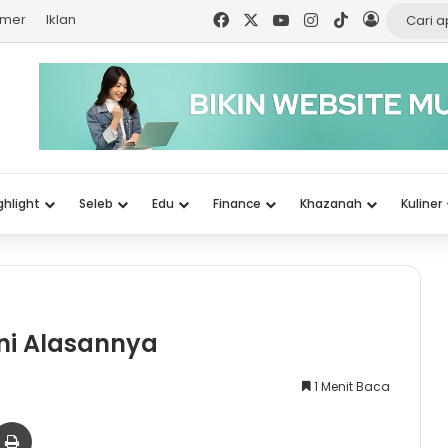
Facebook
X
YouTube
Instagram
TikTok
Log In
imer
Iklan
ghlight
Seleb
Edu
Finance
Khazanah
Kuliner
 Ini Alasannya
1 Menit Baca
er
via Email
Print