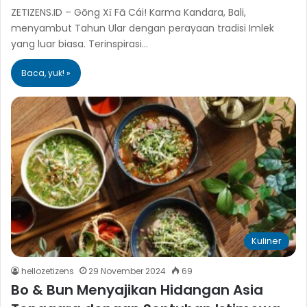
ZETIZENS.ID – Gōng Xǐ Fā Cái! Karma Kandara, Bali,
menyambut Tahun Ular dengan perayaan tradisi Imlek
yang luar biasa. Terinspirasi…
Baca, yuk! »
Kuliner
hellozetizens
29 November 2024
69
Bo & Bun Menyajikan Hidangan Asia