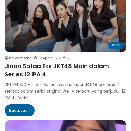
Viral
hellozetizens
22 April 2026
77
Jinan Safaa Eks JKT48 Main dalam
Series 12 IPA 4
ZETIZENS.ID – Jinan Safaa, eks member JKT48 generasi 4
terlibat dalam serial original WeTV terbaru yang berjudul ’12
IPA 4′. Serial…
Baca, yuk! »