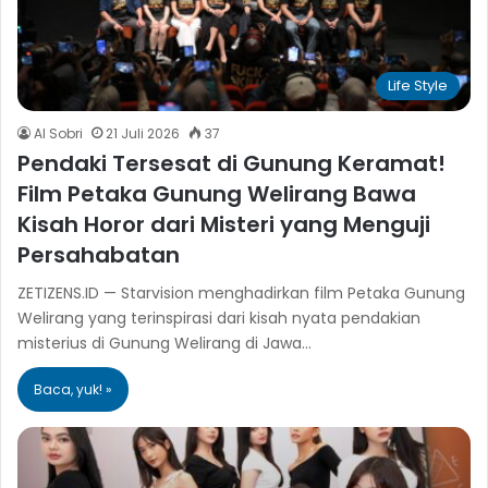
Life Style
Al Sobri
21 Juli 2026
37
Pendaki Tersesat di Gunung Keramat!
Film Petaka Gunung Welirang Bawa
Kisah Horor dari Misteri yang Menguji
Persahabatan
ZETIZENS.ID — Starvision menghadirkan film Petaka Gunung
Welirang yang terinspirasi dari kisah nyata pendakian
misterius di Gunung Welirang di Jawa…
Baca, yuk! »