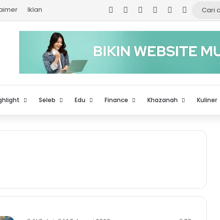
Facebook
X
YouTube
Instagram
TikTok
Log In
laimer
Iklan
ghlight
Seleb
Edu
Finance
Khazanah
Kuliner