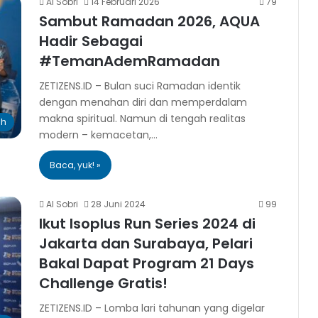
Al Sobri
14 Februari 2026
79
Sambut Ramadan 2026, AQUA
Hadir Sebagai
#TemanAdemRamadan
ZETIZENS.ID – Bulan suci Ramadan identik
dengan menahan diri dan memperdalam
makna spiritual. Namun di tengah realitas
ah
modern – kemacetan,…
Baca, yuk! »
Al Sobri
28 Juni 2024
99
Ikut Isoplus Run Series 2024 di
Jakarta dan Surabaya, Pelari
Bakal Dapat Program 21 Days
Challenge Gratis!
ZETIZENS.ID – Lomba lari tahunan yang digelar