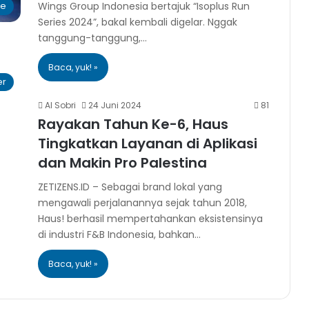
Wings Group Indonesia bertajuk “Isoplus Run
le
Series 2024”, bakal kembali digelar. Nggak
tanggung-tanggung,…
Baca, yuk! »
er
Al Sobri
24 Juni 2024
81
Rayakan Tahun Ke-6, Haus
Tingkatkan Layanan di Aplikasi
dan Makin Pro Palestina
ZETIZENS.ID – Sebagai brand lokal yang
mengawali perjalanannya sejak tahun 2018,
Haus! berhasil mempertahankan eksistensinya
di industri F&B Indonesia, bahkan…
Baca, yuk! »