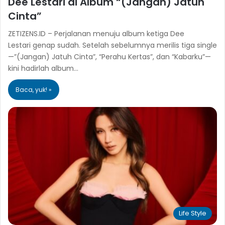
Dee Lestari di Album “(Jangan) Jatuh
Cinta”
ZETIZENS.ID – Perjalanan menuju album ketiga Dee
Lestari genap sudah. Setelah sebelumnya merilis tiga single
—”(Jangan) Jatuh Cinta”, “Perahu Kertas”, dan “Kabarku”—
kini hadirlah album…
Baca, yuk! »
Life Style