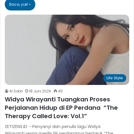
Baca, yuk! »
Life Style
Al Sobri
18 Juni 2026
45
Widya Wirayanti Tuangkan Proses
Perjalanan Hidup di EP Perdana “The
Therapy Called Love: Vol.1”
ZETIZENS.ID – Penyanyi dan penulis lagu Widya
Wirayanti resmi merilis EP perdananya bertajuk “The