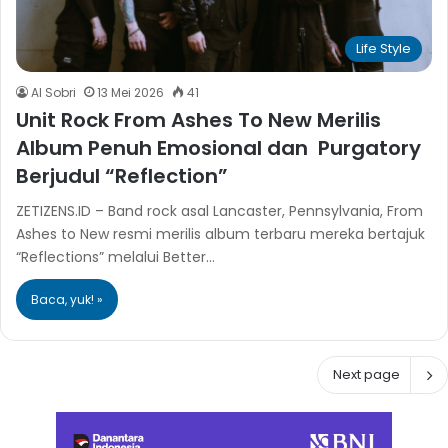
Life Style
Al Sobri
13 Mei 2026
41
Unit Rock From Ashes To New Merilis
Album Penuh Emosional dan Purgatory
Berjudul “Reflection”
ZETIZENS.ID – Band rock asal Lancaster, Pennsylvania, From
Ashes to New resmi merilis album terbaru mereka bertajuk
“Reflections” melalui Better…
Baca, yuk! »
Next page