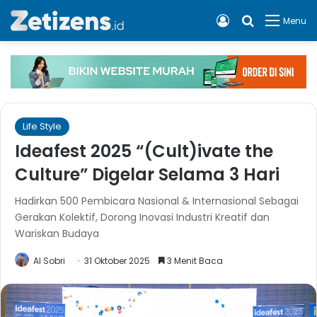
Log In
Cari apa, 
Menu
Life Style
Ideafest 2025 “(Cult)ivate the
Culture” Digelar Selama 3 Hari
Hadirkan 500 Pembicara Nasional & Internasional Sebagai
Gerakan Kolektif, Dorong Inovasi Industri Kreatif dan
Wariskan Budaya
Al Sobri
31 Oktober 2025
3 Menit Baca