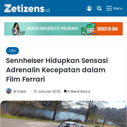
Log In
Cari apa, 
Menu
Oto
Sennheiser Hidupkan Sensasi
Adrenalin Kecepatan dalam
Film Ferrari
Al Sobri
31 Januari 2025
5 Menit Baca