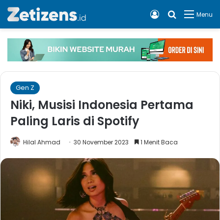
Log In
Cari apa, 
Menu
Gen Z
Niki, Musisi Indonesia Pertama
Paling Laris di Spotify
Hilal Ahmad
30 November 2023
1 Menit Baca