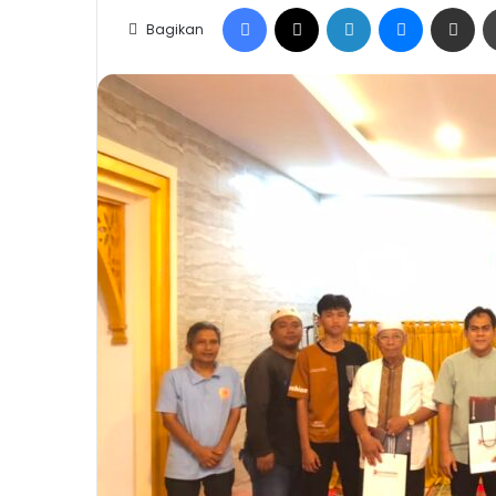
Facebook
X
LinkedIn
Messenge
Share vi
Bagikan