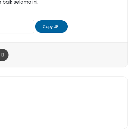
baik selama ini.
Copy URL
r
a Email
Print