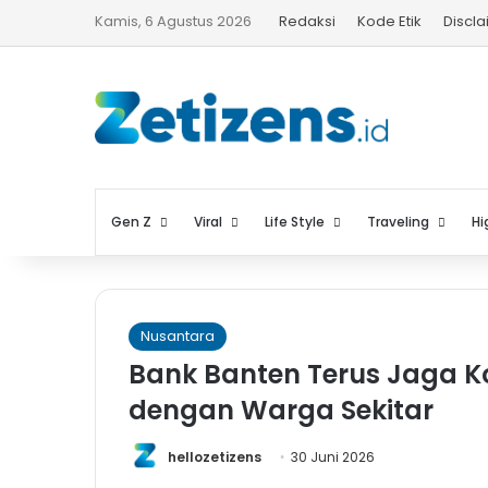
Kamis, 6 Agustus 2026
Redaksi
Kode Etik
Discl
Gen Z
Viral
Life Style
Traveling
Hi
Nusantara
Bank Banten Terus Jaga K
dengan Warga Sekitar
hellozetizens
30 Juni 2026