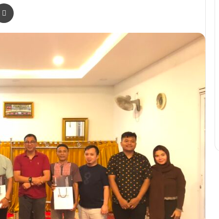
r
a Email
Print