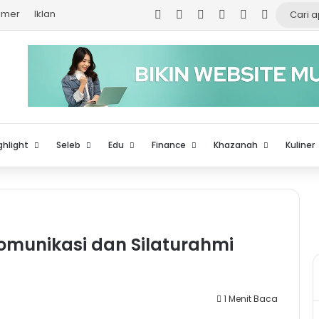
Facebook
X
YouTube
Instagram
TikTok
Log In
aimer
Iklan
ghlight
Seleb
Edu
Finance
Khazanah
Kuliner
omunikasi dan Silaturahmi
1 Menit Baca