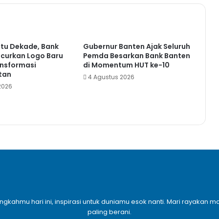
tu Dekade, Bank
Gubernur Banten Ajak Seluruh
ncurkan Logo Baru
Pemda Besarkan Bank Banten
ansformasi
di Momentum HUT ke-10
tan
4 Agustus 2026
2026
angkahmu hari ini, inspirasi untuk duniamu esok nanti. Mari rayaka
paling berani.