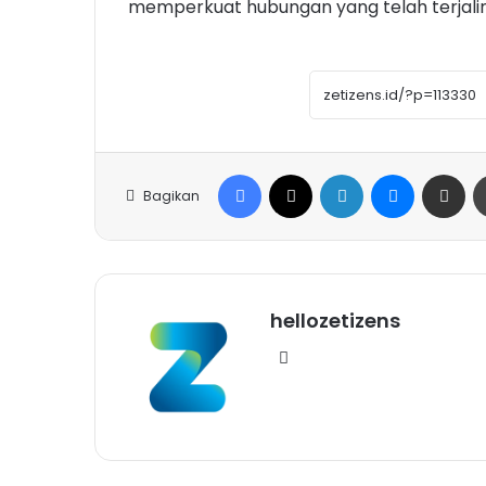
memperkuat hubungan yang telah terjalin 
Facebook
X
LinkedIn
Messenge
Share vi
Bagikan
hellozetizens
Website