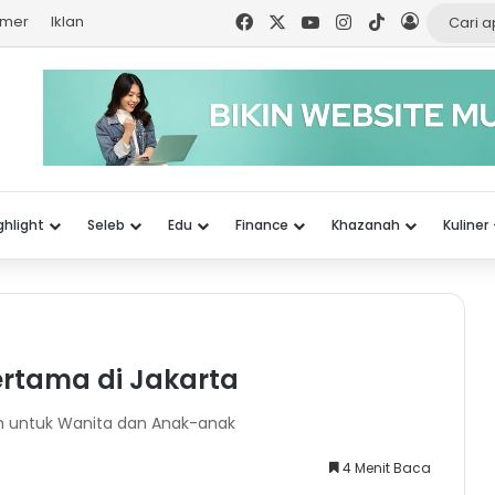
Facebook
X
YouTube
Instagram
TikTok
Log In
imer
Iklan
ghlight
Seleb
Edu
Finance
Khazanah
Kuliner
rtama di Jakarta
an untuk Wanita dan Anak-anak
4 Menit Baca