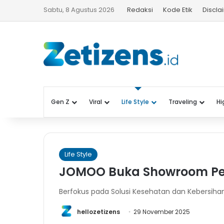
Sabtu, 8 Agustus 2026
Redaksi
Kode Etik
Discla
Gen Z
Viral
Life Style
Traveling
Hi
Life Style
JOMOO Buka Showroom Pe
Berfokus pada Solusi Kesehatan dan Kebersih
hellozetizens
29 November 2025