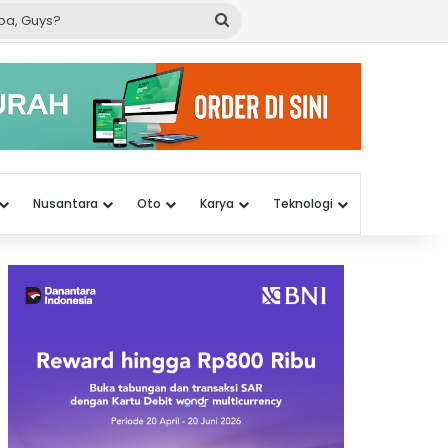
Cari
apa,
Guys?
Nusantara
Oto
Karya
Teknologi