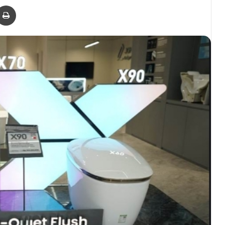
er
via Email
Print