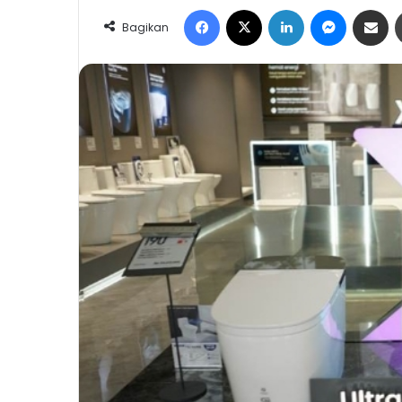
Facebook
X
LinkedIn
Messeng
Share 
Bagikan