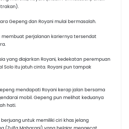
trakan).
smara Gepeng dan Royani mulai bermasalah.
ng membuat perjalanan kariernya tersendat
ra.
sia yang diajarkan Royani, kedekatan perempuan
olo itu jatuh cinta. Royani pun tampak
 Gepeng mendapati Royani kerap jalan bersama
gendarai mobil. Gepeng pun melihat keduanya
h hati.
berjuang untuk memiliki ciri khas jelang
ng (Zulfa Maharani) yang belajar mengecat