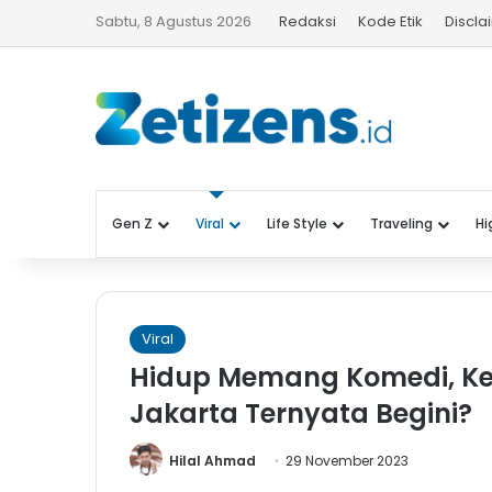
Sabtu, 8 Agustus 2026
Redaksi
Kode Etik
Discla
Gen Z
Viral
Life Style
Traveling
Hi
Viral
Hidup Memang Komedi, Kela
Jakarta Ternyata Begini?
Hilal Ahmad
29 November 2023