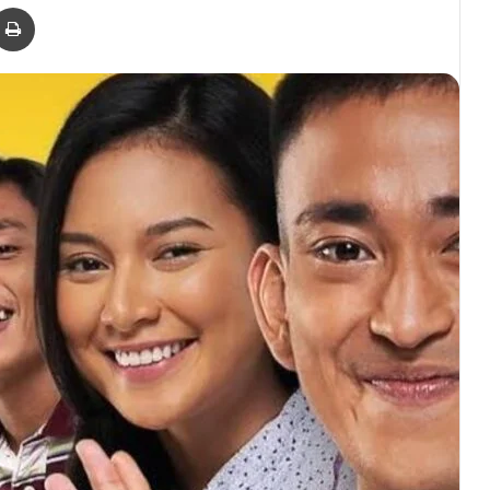
er
via Email
Print