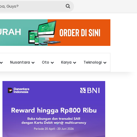
Cari
apa,
Guys?
Nusantara
Oto
Karya
Teknologi