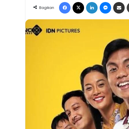
Facebook
X
LinkedIn
Messeng
Share 
Bagikan