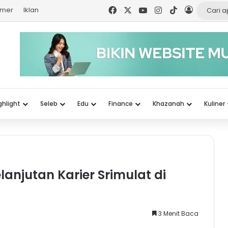
Facebook
X
YouTube
Instagram
TikTok
Log In
imer
Iklan
ghlight
Seleb
Edu
Finance
Khazanah
Kuliner
njutan Karier Srimulat di
3 Menit Baca