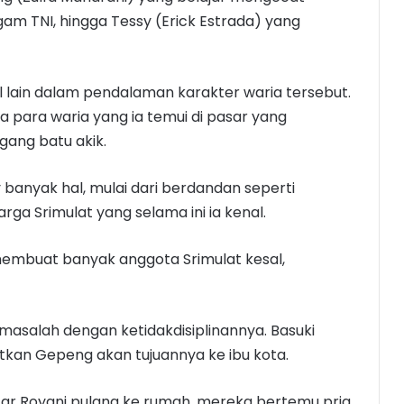
am TNI, hingga Tessy (Erick Estrada) yang
ain dalam pendalaman karakter waria tersebut.
para waria yang ia temui di pasar yang
gang batu akik.
anyak hal, mulai dari berdandan seperti
rga Srimulat yang selama ini ia kenal.
membuat banyak anggota Srimulat kesal,
salah dengan ketidakdisiplinannya. Basuki
tkan Gepeng akan tujuannya ke ibu kota.
tar Royani pulang ke rumah, mereka bertemu pria