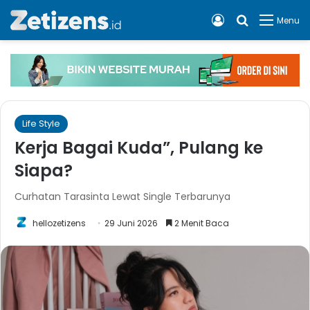
Log In
Cari apa, 
Menu
Life Style
Kerja Bagai Kuda”, Pulang ke
Siapa?
Curhatan Tarasinta Lewat Single Terbarunya
hellozetizens
29 Juni 2026
2 Menit Baca