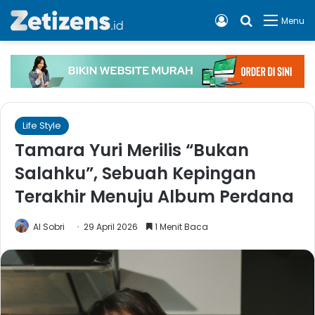
Log In
Cari apa, 
Menu
Life Style
Tamara Yuri Merilis “Bukan
Salahku”, Sebuah Kepingan
Terakhir Menuju Album Perdana
Al Sobri
29 April 2026
1 Menit Baca