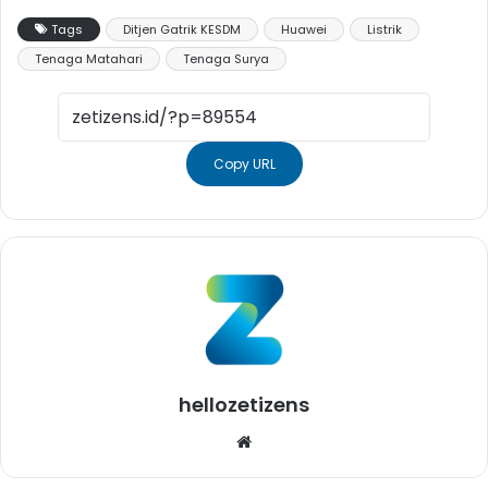
Tags
Ditjen Gatrik KESDM
Huawei
Listrik
Tenaga Matahari
Tenaga Surya
Copy URL
hellozetizens
Website