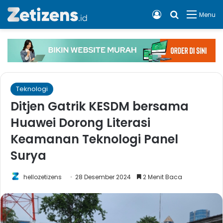
Log In
Cari apa, 
Menu
Teknologi
Ditjen Gatrik KESDM bersama
Huawei Dorong Literasi
Keamanan Teknologi Panel
Surya
hellozetizens
28 Desember 2024
2 Menit Baca