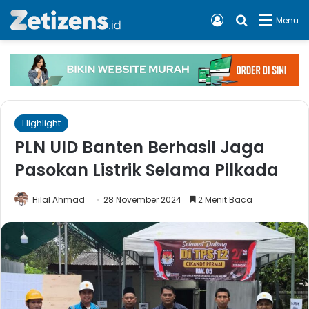
Log In
Cari apa, 
Menu
Highlight
PLN UID Banten Berhasil Jaga
Pasokan Listrik Selama Pilkada
Hilal Ahmad
28 November 2024
2 Menit Baca