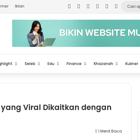
Facebook
X
YouTube
Instagram
TikTok
Log In
aimer
Iklan
ghlight
Seleb
Edu
Finance
Khazanah
Kuliner
g yang Viral Dikaitkan dengan
1 Menit Baca