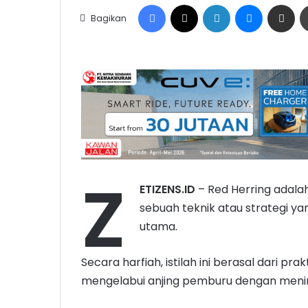
Facebook
X
LinkedIn
Messenge
Share vi
Bagikan
Z
ETIZENS.ID
– Red Herring adal
sebuah teknik atau strategi ya
utama.
Secara harfiah, istilah ini berasal dari p
mengelabui anjing pemburu dengan meni