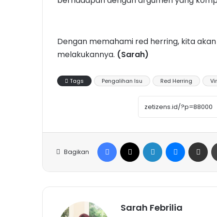
berhadapan dengan argumen yang kompl
Dengan memahami red herring, kita akan t
melakukannya.
(Sarah)
Tags
Pengalihan Isu
Red Herring
Vi
Facebook
X
LinkedIn
Messenge
Share vi
Bagikan
Sarah Febrilia