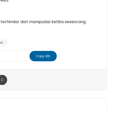
eks.
erhindar dari manipulasi ketika seseorang
ral
Copy URL
r
a Email
Print