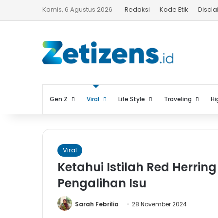
Kamis, 6 Agustus 2026
Redaksi
Kode Etik
Discl
Gen Z
Viral
Life Style
Traveling
Hi
Viral
Ketahui Istilah Red Herrin
Pengalihan Isu
Sarah Febrilia
28 November 2024