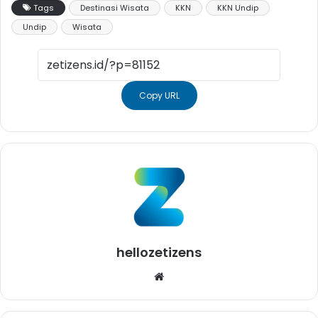
Tags
Destinasi Wisata
KKN
KKN Undip
Undip
Wisata
Copy URL
hellozetizens
Website