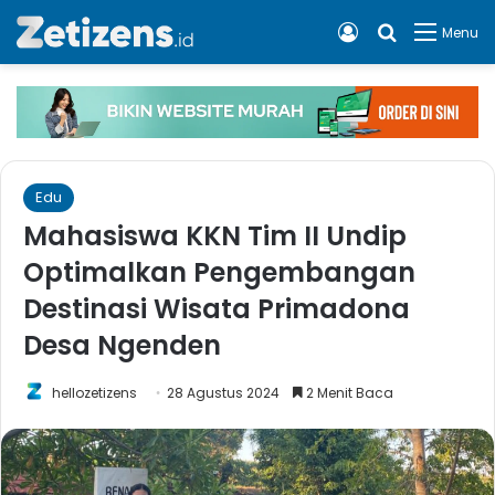
Log In
Cari apa, 
Menu
Edu
Mahasiswa KKN Tim II Undip
Optimalkan Pengembangan
Destinasi Wisata Primadona
Desa Ngenden
hellozetizens
28 Agustus 2024
2 Menit Baca