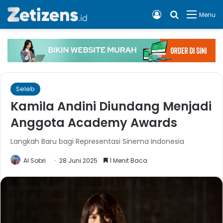
Log In
Cari apa, 
Menu
Seleb
Kamila Andini Diundang Menjadi
Anggota Academy Awards
Langkah Baru bagi Representasi Sinema Indonesia
Al Sobri
28 Juni 2025
1 Menit Baca