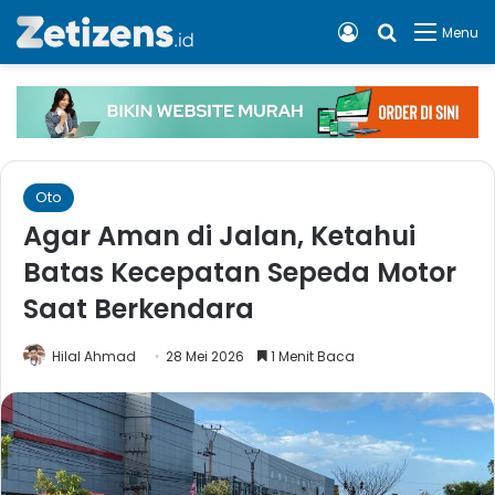
Log In
Cari apa, 
Menu
Oto
Agar Aman di Jalan, Ketahui
Batas Kecepatan Sepeda Motor
Saat Berkendara
Hilal Ahmad
28 Mei 2026
1 Menit Baca