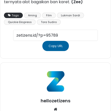
ternyata alot bagaikan ban karet.
(Zee)
Tags
Aming
Film
Lukman Sardi
Quickie Ekspress
Tora Sudiro
Copy URL
hellozetizens
Website