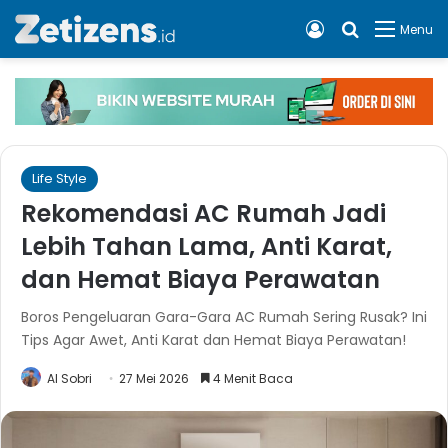
Log In
Cari apa, 
Menu
Life Style
Rekomendasi AC Rumah Jadi
Lebih Tahan Lama, Anti Karat,
dan Hemat Biaya Perawatan
Boros Pengeluaran Gara-Gara AC Rumah Sering Rusak? Ini
Tips Agar Awet, Anti Karat dan Hemat Biaya Perawatan!
Al Sobri
27 Mei 2026
4 Menit Baca