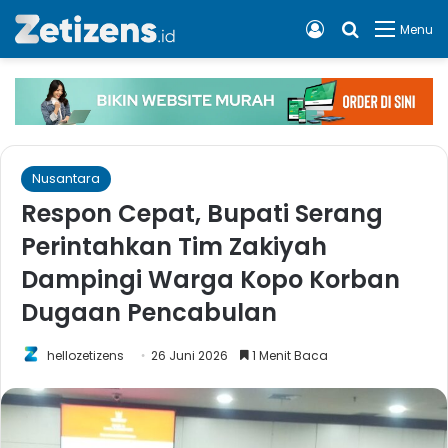
Log In
Cari apa, 
Menu
Nusantara
Respon Cepat, Bupati Serang
Perintahkan Tim Zakiyah
Dampingi Warga Kopo Korban
Dugaan Pencabulan
hellozetizens
26 Juni 2026
1 Menit Baca