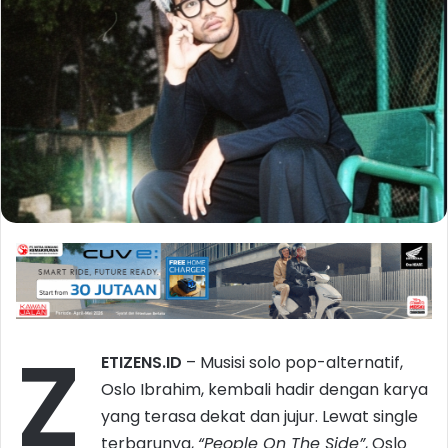
Z
ETIZENS.ID
– Musisi solo pop-alternatif,
Oslo Ibrahim, kembali hadir dengan karya
yang terasa dekat dan jujur. Lewat single
terbarunya,
“
People On The Side
”
, Oslo