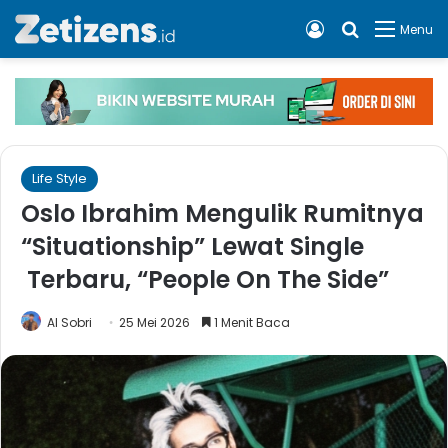
Log In
Cari apa, 
Menu
Life Style
Oslo Ibrahim Mengulik Rumitnya
“Situationship” Lewat Single
Terbaru, “People On The Side”
Al Sobri
25 Mei 2026
1 Menit Baca