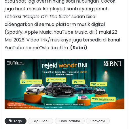
atau saat lagi overthinking soal hubungan. Cocok
juga buat masuk ke playlist santai yang penuh
refleksi
“
People On The Side
”
sudah bisa
didengarkan di semua platform musik digital
(Spotify, Apple Music, YouTube Music, dll.) mulai 22
Mei 2026. Video lirik/musiknya juga tersedia di kanal
YouTube resmi Oslo Ibrahim.
(Sobri)
Tags
Lagu Baru
Oslo Ibrahim
Penyanyi