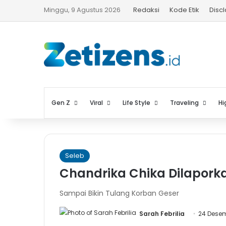
Minggu, 9 Agustus 2026
Redaksi
Kode Etik
Disc
Gen Z
Viral
Life Style
Traveling
Hi
Seleb
Chandrika Chika Dilapork
Sampai Bikin Tulang Korban Geser
Sarah Febrilia
24 Dese