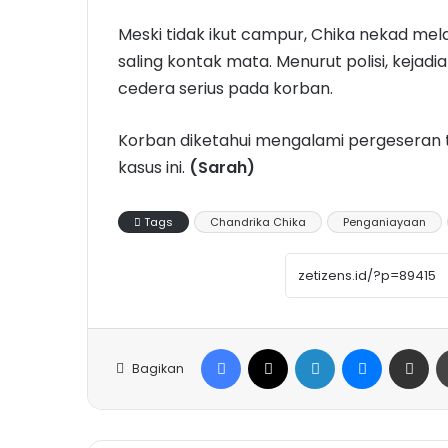
Meski tidak ikut campur, Chika nekad m
saling kontak mata. Menurut polisi, keja
cedera serius pada korban.
Korban diketahui mengalami pergeseran 
kasus ini.
(Sarah)
Tags
Chandrika Chika
Penganiayaan
Facebook
X
LinkedIn
Messenge
Share vi
Bagikan