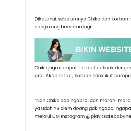
Diketahui, sebelumnya Chika dan korban
nongkrong bersama lagi.
Chika juga sempat terlibat cekcok den
pria. Akan tetapi, korban tidak ikut campu
“Nah Chika ada ngobrol dan marah-marah 
ya udah YB diem doang gak ngapa-ngapain
melalui DM Instagram @playitsafebabynew