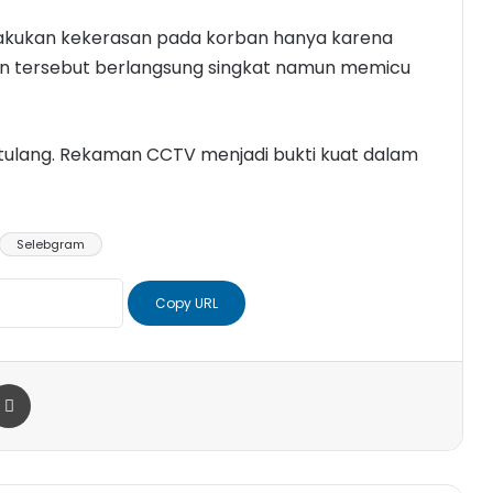
elakukan kekerasan pada korban hanya karena
dian tersebut berlangsung singkat namun memicu
tulang. Rekaman CCTV menjadi bukti kuat dalam
Selebgram
Copy URL
r
a Email
Print