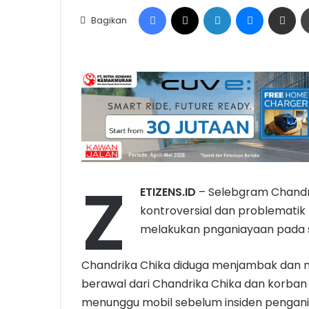
Facebook
X
LinkedIn
Messenge
Share vi
Bagikan
Z
ETIZENS.ID
– Selebgram Chandri
kontroversial dan problematik 
melakukan pnganiayaan pada s
Chandrika Chika diduga menjambak dan me
berawal dari Chandrika Chika dan korba
menunggu mobil sebelum insiden pengania