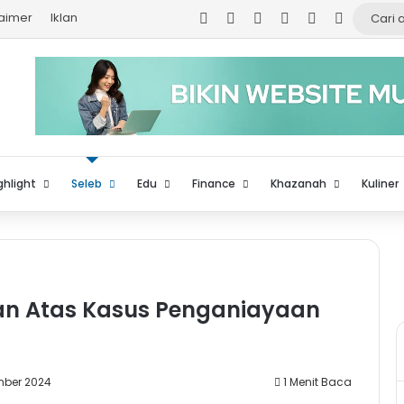
Facebook
X
YouTube
Instagram
TikTok
Log In
laimer
Iklan
ghlight
Seleb
Edu
Finance
Khazanah
Kuliner
an Atas Kasus Penganiayaan
mber 2024
1 Menit Baca