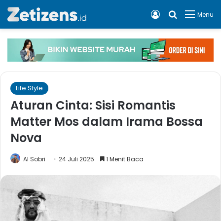
Log In
Cari apa, 
Menu
Life Style
Aturan Cinta: Sisi Romantis
Matter Mos dalam Irama Bossa
Nova
Al Sobri
24 Juli 2025
1 Menit Baca