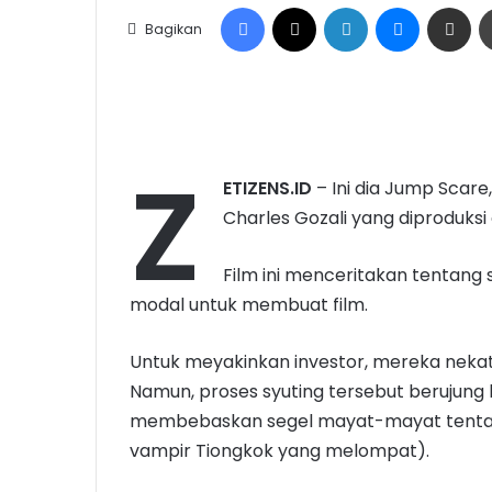
Facebook
X
LinkedIn
Messenge
Share vi
Bagikan
Z
ETIZENS.ID
– Ini dia Jump Scare
Charles Gozali yang diproduks
Film ini menceritakan tentan
modal untuk membuat film.
Untuk meyakinkan investor, mereka nekat 
Namun, proses syuting tersebut berujung
membebaskan segel mayat-mayat tentara 
vampir Tiongkok yang melompat).