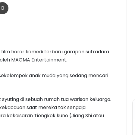
r
a Email
Print
, film horor komedi terbaru garapan sutradara
i oleh MAGMA Entertainment.
g sekelompok anak muda yang sedang mencari
syuting di sebuah rumah tua warisan keluarga.
 kekacauan saat mereka tak sengaja
kekaisaran Tiongkok kuno (Jiang Shi atau