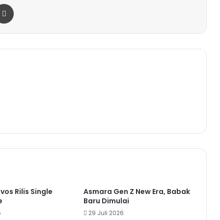
r
a Email
Print
os Rilis Single
Asmara Gen Z New Era, Babak
e
Baru Dimulai
6
29 Juli 2026