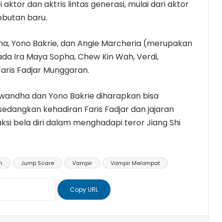
tor dan aktris lintas generasi, mulai dari aktor
ebutan baru.
ha, Yono Bakrie, dan Angie Marcheria (merupakan
u ada Ira Maya Sopha, Chew Kin Wah, Verdi,
Faris Fadjar Munggaran.
rwandha dan Yono Bakrie diharapkan bisa
dangkan kehadiran Faris Fadjar dan jajaran
si bela diri dalam menghadapi teror Jiang Shi
m
Jump Scare
Vampir
Vampir Melompat
Copy URL