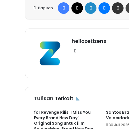
Facebook
X
LinkedIn
Messenge
Share vi
Bagikan
hellozetizens
Website
Tulisan Terkait
for Revenge Rilis ‘I Miss You
Santos Brav
Every Brand New Day’,
Velocidad
Original Song untuk film
30 Juli 202
Spider-Man: Brand New Day