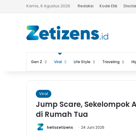
Kamis, 6 Agustus 2026
Redaksi
Kode Etik
Discl
Gen Z
Viral
Life Style
Traveling
Hi
Viral
Jump Scare, Sekelompok 
di Rumah Tua
hellozetizens
24 Juni 2026