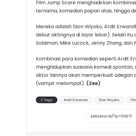
Film Jump Scare menghadirkan kombinasi ak
ternama, komedian papan atas, hingga d
Mereka adalah Dion Wiyoko, Ardit Erwand
debut aktingnya di layar lebar). Selain it
Solaiman, Mike Lucock, Jenny Zhang, dan 
Kombinasi para komedian seperti Ardit E
menghidupkan suasana komedi spontan, se
aktor lainnya akan memperkuat adegan ak
(vampir melompat).
(Zee)
Tags
Ardit Erwanda
Dion Wiyoko
Fil