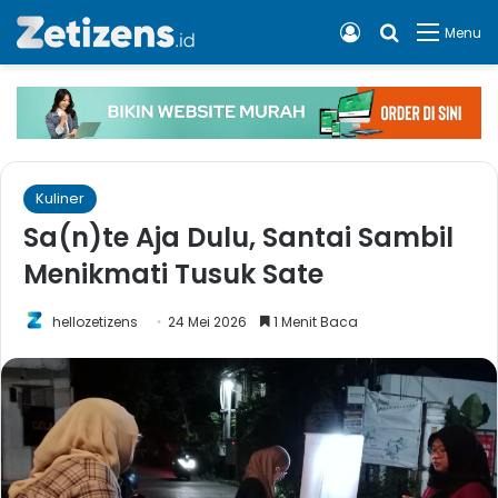
Log In
Cari apa, 
Menu
Kuliner
Sa(n)te Aja Dulu, Santai Sambil
Menikmati Tusuk Sate
hellozetizens
24 Mei 2026
1 Menit Baca