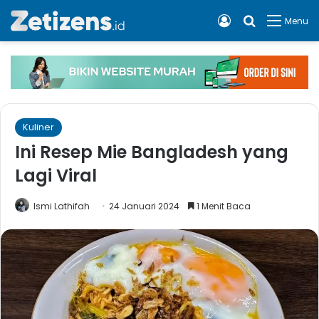
Log In
Cari apa, 
Menu
Kuliner
Ini Resep Mie Bangladesh yang
Lagi Viral
Ismi Lathifah
24 Januari 2024
1 Menit Baca