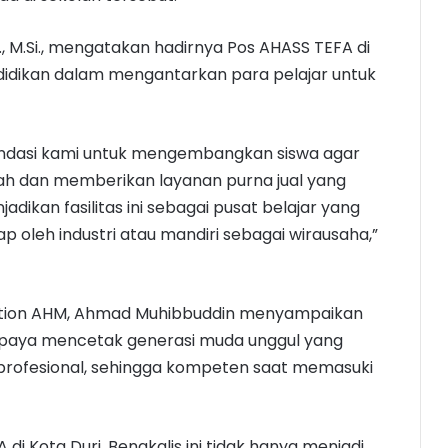
, M.Si., mengatakan hadirnya Pos AHASS TEFA di
didikan dalam mengantarkan para pelajar untuk
fondasi kami untuk mengembangkan siswa agar
ah dan memberikan layanan purna jual yang
dikan fasilitas ini sebagai pusat belajar yang
p oleh industri atau mandiri sebagai wirausaha,”
tion AHM, Ahmad Muhibbuddin menyampaikan
upaya mencetak generasi muda unggul yang
 profesional, sehingga kompeten saat memasuki
i Kota Duri, Bengkalis ini tidak hanya menjadi