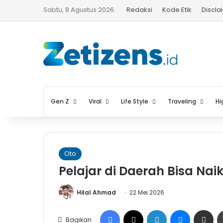
Sabtu, 8 Agustus 2026
Redaksi
Kode Etik
Discla
Gen Z
Viral
Life Style
Traveling
Hi
Oto
Pelajar di Daerah Bisa Nai
Hilal Ahmad
22 Mei 2026
Facebook
X
LinkedIn
Messenge
Share vi
Bagikan