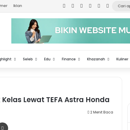
Facebook
X
YouTube
Instagram
TikTok
Log In
imer
Iklan
ghlight
Seleb
Edu
Finance
Khazanah
Kuliner
k Kelas Lewat TEFA Astra Honda
2 Menit Baca
r
a Email
Print