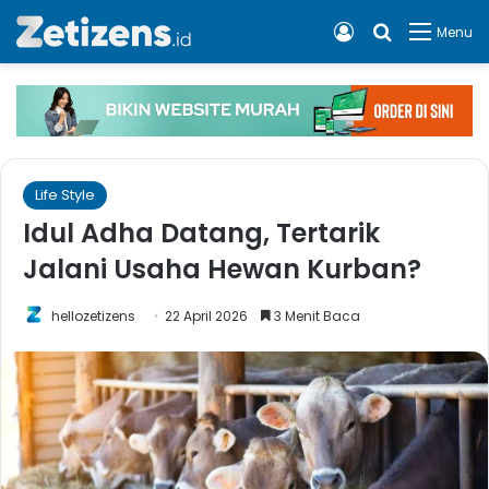
Log In
Cari apa, 
Menu
Life Style
Idul Adha Datang, Tertarik
Jalani Usaha Hewan Kurban?
hellozetizens
22 April 2026
3 Menit Baca