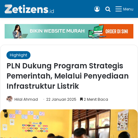
Log In
Cari apa, 
Menu
Highlight
PLN Dukung Program Strategis
Pemerintah, Melalui Penyediaan
Infrastruktur Listrik
Hilal Ahmad
22 Januari 2025
2 Menit Baca