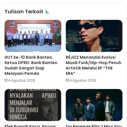
Tulisan Terkait
HUT ke-10 Bank Banten,
RÉJIZZ Menandai Evolusi
Ketua DPRD: Bank Banten
Musik Funk/Hip-Hop Penuh
Sudah Sangat Siap
Artistik Melalui EP ”THE
Melayani Pemda
ERA”
4 Agustus 2026
4 Agustus 2026
Efek Rumah Kaca, Knogg,
for Revenge Rilis ‘I Miss You