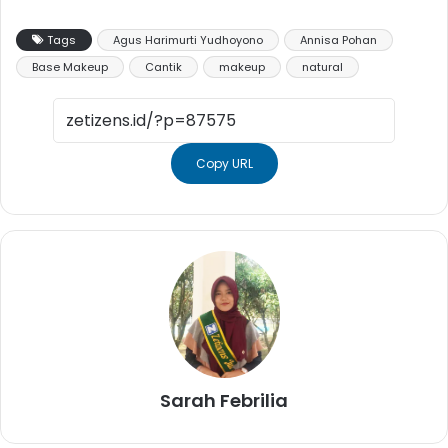
Tags
Agus Harimurti Yudhoyono
Annisa Pohan
Base Makeup
Cantik
makeup
natural
Copy URL
Sarah Febrilia