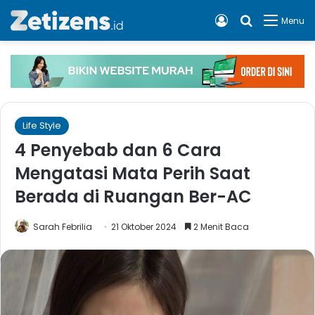
Log In
Cari apa, 
Menu
Life Style
4 Penyebab dan 6 Cara
Mengatasi Mata Perih Saat
Berada di Ruangan Ber-AC
Sarah Febrilia
21 Oktober 2024
2 Menit Baca