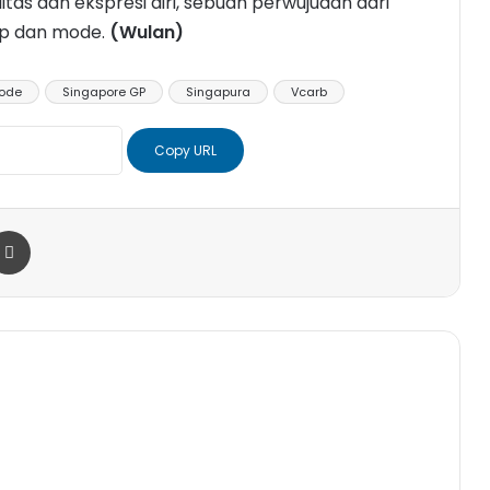
litas dan ekspresi diri, sebuah perwujudan dari
ap dan mode.
(Wulan)
mode
Singapore GP
Singapura
Vcarb
Copy URL
r
a Email
Print