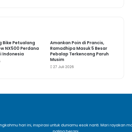
ig Bike Petualang
Amankan Poin di Prancis,
New NX500 Perdana
Ramadhipa Masuk 5 Besar
i Indonesia
Pebalap Terkencang Paruh
Musim
6
27 Juli 2026
angkahmu hari ini, inspirasi untuk duniamu esok nanti. Mari rayaka
paling berani.