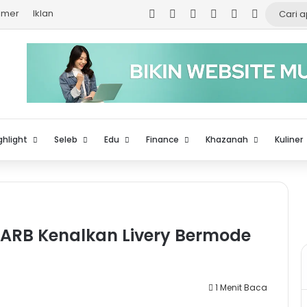
Facebook
X
YouTube
Instagram
TikTok
Log In
aimer
Iklan
ghlight
Seleb
Edu
Finance
Khazanah
Kuliner
VCARB Kenalkan Livery Bermode
1 Menit Baca