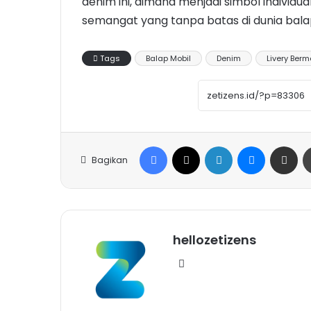
denim ini, dimana menjadi simbol individua
semangat yang tanpa batas di dunia bal
Tags
Balap Mobil
Denim
Livery Ber
Facebook
X
LinkedIn
Messenge
Share vi
Bagikan
hellozetizens
Website