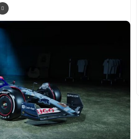
r
a Email
Print