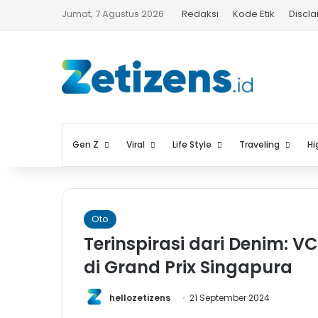
Jumat, 7 Agustus 2026
Redaksi
Kode Etik
Discl
Gen Z
Viral
Life Style
Traveling
Hi
Oto
Terinspirasi dari Denim: 
di Grand Prix Singapura
hellozetizens
21 September 2024