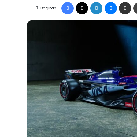
Facebook
X
LinkedIn
Messenge
Share vi
Bagikan