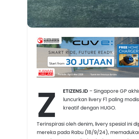
Z
ETIZENS.ID
– Singapore GP akhir
luncurkan livery F1 paling modi
kreatif dengan HUGO.
Terinspirasi oleh denim, livery spesial in
mereka pada Rabu (18/9/24), memaduka