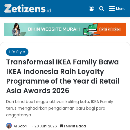
Log In
Cari apa, 
Menu
Life Style
Transformasi IKEA Family Bawa
IKEA Indonesia Raih Loyalty
Programme of the Year di Retail
Asia Awards 2026
Dari blind box hingga aktivasi keliling kota, IKEA Family
terus menghadirkan pengalaman baru bagi para
anggotanya
Al Sobri
20 Juni 2026
1 Menit Baca