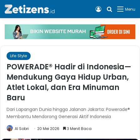
Log In
Cari apa, 
Menu
Life Style
POWERADE® Hadir di Indonesia—
Mendukung Gaya Hidup Urban,
Atlet Lokal, dan Era Minuman
Baru
Dari Lapangan Dunia hingga Jalanan Jakarta: Powerade®
Membantu Mendorong Generasi Aktif Indonesia
Al Sobri
20 Mei 2026
3 Menit Baca