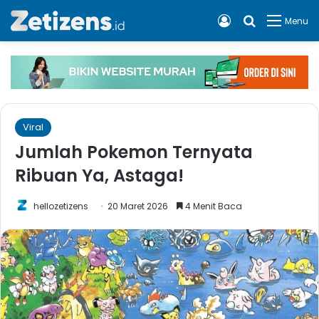
Log In
Cari apa, 
Menu
Viral
Jumlah Pokemon Ternyata
Ribuan Ya, Astaga!
hellozetizens
20 Maret 2026
4 Menit Baca