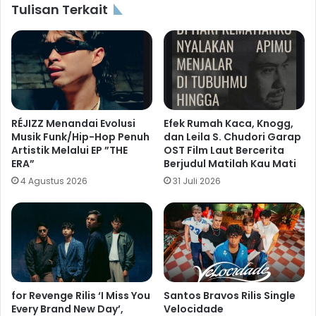
Tulisan Terkait
RÉJIZZ Menandai Evolusi
Efek Rumah Kaca, Knogg,
Musik Funk/Hip-Hop Penuh
dan Leila S. Chudori Garap
Artistik Melalui EP ”THE
OST Film Laut Bercerita
ERA”
Berjudul Matilah Kau Mati
4 Agustus 2026
31 Juli 2026
for Revenge Rilis ‘I Miss You
Santos Bravos Rilis Single
Every Brand New Day’,
Velocidade