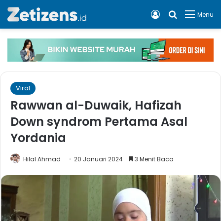
Log In
Cari apa, 
Menu
Viral
Rawwan al-Duwaik, Hafizah
Down syndrom Pertama Asal
Yordania
Hilal Ahmad
20 Januari 2024
3 Menit Baca