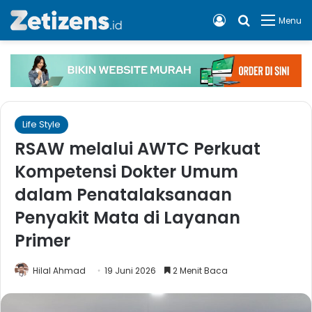
Log In
Cari apa, 
Menu
Life Style
RSAW melalui AWTC Perkuat
Kompetensi Dokter Umum
dalam Penatalaksanaan
Penyakit Mata di Layanan
Primer
Hilal Ahmad
19 Juni 2026
2 Menit Baca