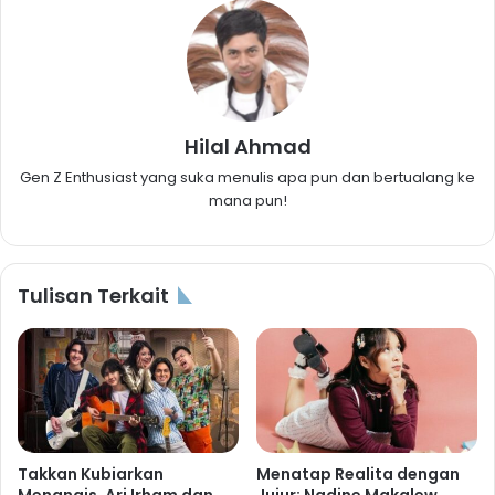
Hilal Ahmad
Gen Z Enthusiast yang suka menulis apa pun dan bertualang ke
mana pun!
Tulisan Terkait
Takkan Kubiarkan
Menatap Realita dengan
Menangjs, Ari Irham dan
Jujur: Nadine Makalew