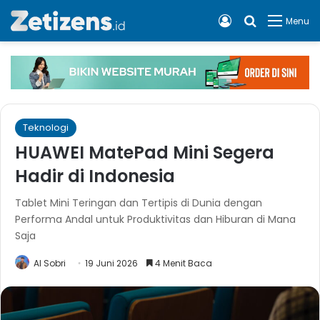
Log In
Cari apa, 
Menu
Teknologi
HUAWEI MatePad Mini Segera
Hadir di Indonesia
Tablet Mini Teringan dan Tertipis di Dunia dengan
Performa Andal untuk Produktivitas dan Hiburan di Mana
Saja
Al Sobri
19 Juni 2026
4 Menit Baca