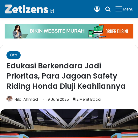
Log In
Cari apa, 
Menu
Oto
Edukasi Berkendara Jadi
Prioritas, Para Jagoan Safety
Riding Honda Diuji Keahliannya
Hilal Ahmad
19 Juni 2025
2 Menit Baca