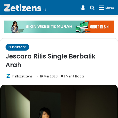
Log In
Cari apa, 
Menu
Nusantara
Jescara Rilis Single Berbalik
Arah
hellozetizens
19 Mei 2026
1 Menit Baca