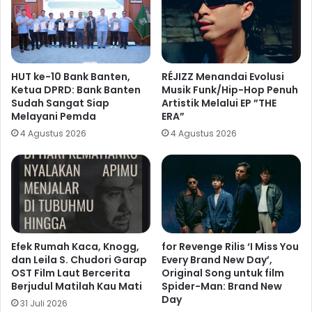
HUT ke-10 Bank Banten,
RÉJIZZ Menandai Evolusi
Ketua DPRD: Bank Banten
Musik Funk/Hip-Hop Penuh
Sudah Sangat Siap
Artistik Melalui EP ”THE
Melayani Pemda
ERA”
4 Agustus 2026
4 Agustus 2026
Efek Rumah Kaca, Knogg,
for Revenge Rilis ‘I Miss You
dan Leila S. Chudori Garap
Every Brand New Day’,
OST Film Laut Bercerita
Original Song untuk film
Berjudul Matilah Kau Mati
Spider-Man: Brand New
Day
31 Juli 2026