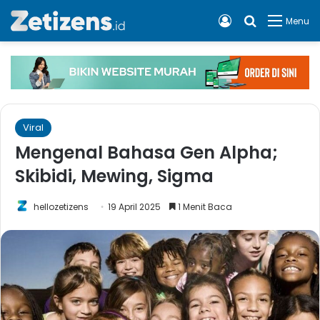
Log In
Cari apa, 
Menu
Viral
Mengenal Bahasa Gen Alpha;
Skibidi, Mewing, Sigma
hellozetizens
19 April 2025
1 Menit Baca