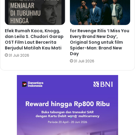
Efek Rumah Kaca, Knogg,
for Revenge Rilis ‘I Miss You
dan Leila S. Chudori Garap
Every Brand New Day’,
OST Film Laut Bercerita
Original Song untuk film
Berjudul Matilah Kau Mati
Spider-Man: Brand New
Day
31 Juli 2026
31 Juli 2026