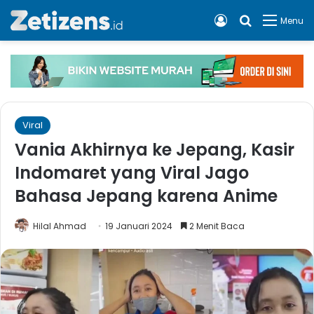
Log In
Cari apa, 
Menu
Viral
Vania Akhirnya ke Jepang, Kasir
Indomaret yang Viral Jago
Bahasa Jepang karena Anime
Hilal Ahmad
19 Januari 2024
2 Menit Baca