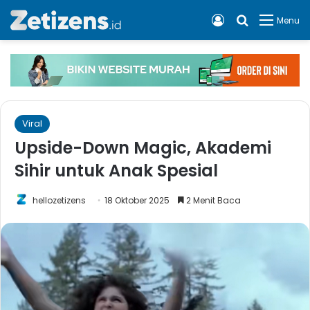
Log In
Cari apa, 
Menu
Viral
Upside-Down Magic, Akademi
Sihir untuk Anak Spesial
hellozetizens
18 Oktober 2025
2 Menit Baca