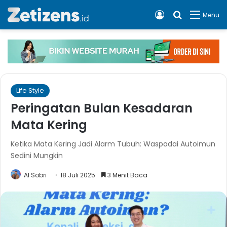
Log In
Cari apa, 
Menu
Life Style
Peringatan Bulan Kesadaran
Mata Kering
Ketika Mata Kering Jadi Alarm Tubuh: Waspadai Autoimun
Sedini Mungkin
Al Sobri
18 Juli 2025
3 Menit Baca