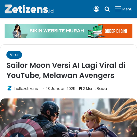
Log In
Cari apa, 
Menu
Viral
Sailor Moon Versi AI Lagi Viral di
YouTube, Melawan Avengers
hellozetizens
18 Januari 2025
2 Menit Baca