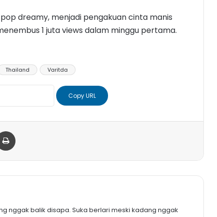
ty pop dreamy, menjadi pengakuan cinta manis
nembus 1 juta views dalam minggu pertama.
Thailand
Varitda
Copy URL
er
via Email
Print
 nggak balik disapa. Suka berlari meski kadang nggak