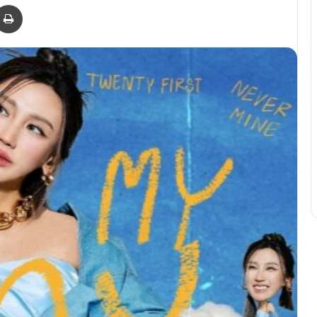
er
via Email
Print