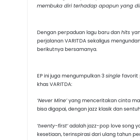
membuka diri terhadap apapun yang dib
Dengan perpaduan lagu baru dan
hits
yan
perjalanan VARITDA sekaligus mengundan
berikutnya bersamanya.
EP ini juga mengumpulkan 3
single
favori
khas VARITDA:
‘Never Mine’
yang menceritakan cinta man
bisa digapai, dengan jazz klasik dan sentu
‘twenty-first’
adalah jazz-pop love song y
kesetiaan, terinspirasi dari ulang tahun 