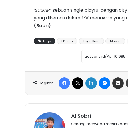
‘SUGAR’
sebuah single playful dengan ci
yang dikemas dalam MV menawan yang me
(Sobri)
Tags
EP Baru
Lagu Baru
Musisi
Facebook
X
LinkedIn
Messeng
Share 
Bagikan
Al Sobri
Senang menyapa meski kadang