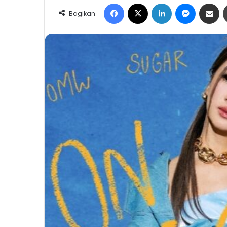
Facebook
X
LinkedIn
Messeng
Share 
Bagikan