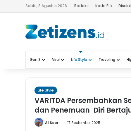
Sabtu, 8 Agustus 2026
Redaksi
Kode Etik
Discla
Gen Z
Viral
Life Style
Traveling
Hi
Life Style
VARITDA Persembahkan Se
dan Penemuan Diri Berta
Al Sobri
17 September 2025