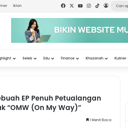
Facebook
X
YouTube
Instagram
TikTok
Log In
imer
Iklan
ghlight
Seleb
Edu
Finance
Khazanah
Kuliner
buah EP Penuh Petualangan
juk “OMW (On My Way)”
1 Menit Baca