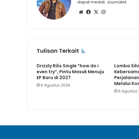
dapat medali. Journalist.
Website
Facebook
X
Instagram
Tulisan Terkait
Drizzly Rilis Single “how do i
Lomba Sih
even try”, Pintu Masuk Menuju
Kebersam
EP Baru di 2027
Perjalanan
Melalui Ko
6 Agustus 2026
6 Agustus