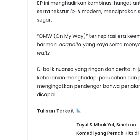
EP ini menghadirkan kombinasi hangat ant
serta tekstur
lo-fi
modern, menciptakan s
segar.
“OMW (On My Way)” terinspirasi era ke
harmoni
acapella
yang kaya serta meny
waltz
.
Di balik nuansa yang ringan dan cerita i
keberanian menghadapi perubahan dan p
mengingatkan pendengar bahwa perjalan
dicapai.
Tulisan Terkait
Tuyul & Mbak Yul, Sinetron
Komedi yang Pernah Hits di